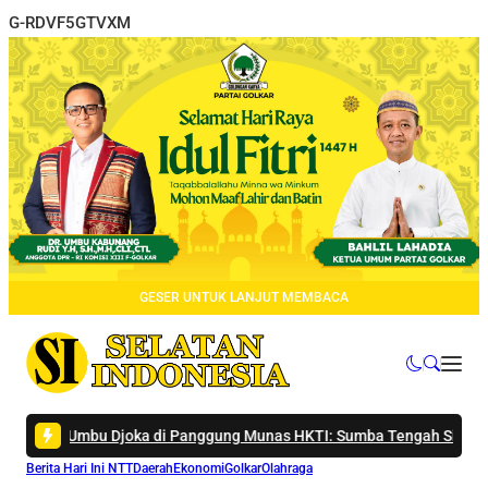
G-RDVF5GTVXM
GESER UNTUK LANJUT MEMBACA
joka di Panggung Munas HKTI: Sumba Tengah Siap Jadi Lumbung Pa
Berita Hari Ini NTT
Daerah
Ekonomi
Golkar
Olahraga