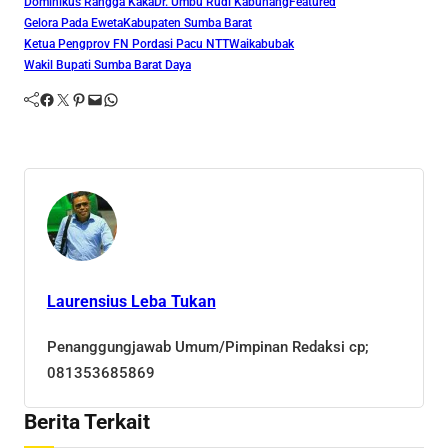
Dominikus Rangga Kaka
Dr. Umbu Rudi Kabunang
Featured
Gelora Pada Eweta
Kabupaten Sumba Barat
Ketua Pengprov FN Pordasi Pacu NTT
Waikabubak
Wakil Bupati Sumba Barat Daya
Facebook
Twitter
Pinterest
Mail
WhatsApp
Laurensius Leba Tukan
Penanggungjawab Umum/Pimpinan Redaksi cp;
081353685869
Berita Terkait