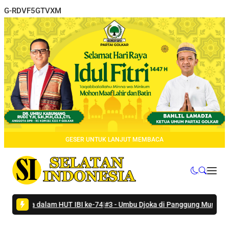
G-RDVF5GTVXM
GESER UNTUK LANJUT MEMBACA
a dalam HUT IBI ke-74
|
#3 -
Umbu Djoka di Panggung Munas HKTI: Sum