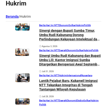
Hukrim
Beranda
/
Hukrim
Berita Hari Ini NTT
Ekonomi
Golkar
Hukrim
Politik
Sinergi dengan Bupati Sumba Timur,
Umbu Rudi Kabunang Dorong
Perlindungan Kekayaan Intelektual dan
Percepatan Listrik Desa
Agustus 3, 2026
Berita Hari Ini NTT
Daerah
Ekonomi
Golkar
Hukrim
Politik
Sinergi Umbu Rudi Kabunang dan Bupati
Umbu Lili: Kantor Imigrasi Sumba
Ditargetkan Beroperasi Awal September,
Perkuat Pencegahan TPPO dan Dorong
Juli 31, 2026
Pariwisata
Berita Hari Ini NTT
Hukrim
Internasional
Nusantara
Lantik Pejabat Baru, Kakanwil Imigrasi
NTT Tekankan Integritas di Tengah
Tantangan Wilayah Kepulauan
Juli 28, 2026
Berita Hari Ini NTT
Daerah
Ekonomi
Eksbis
Golkar
Hukrim
Politik