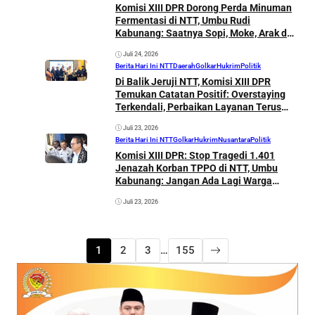
Komisi XIII DPR Dorong Perda Minuman
Fermentasi di NTT, Umbu Rudi
Kabunang: Saatnya Sopi, Moke, Arak dan
Peci Dilindungi Negara
Juli 24, 2026
Berita Hari Ini NTT
Daerah
Golkar
Hukrim
Politik
Di Balik Jeruji NTT, Komisi XIII DPR
Temukan Catatan Positif: Overstaying
Terkendali, Perbaikan Layanan Terus
Dikebut
Juli 23, 2026
Berita Hari Ini NTT
Golkar
Hukrim
Nusantara
Politik
Komisi XIII DPR: Stop Tragedi 1.401
Jenazah Korban TPPO di NTT, Umbu
Kabunang: Jangan Ada Lagi Warga
Menjadi Korban
Juli 23, 2026
1
2
3
…
155