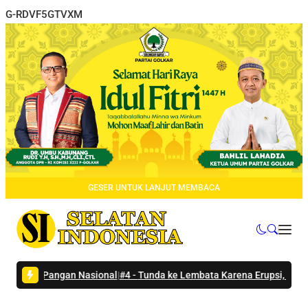
G-RDVF5GTVXM
GESER UNTUK LANJUT MEMBACA
g Pangan Nasional
|
#4 -
Tunda ke Lembata Karena Erupsi, Menteri Wih