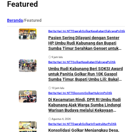
Featured
Beranda
/
Featured
Berita Hari Ini NTT
Daerah
Golkar
Kesehatan
Olahraga
Politik
Pasien Sering Dilayani dengan Senter
HP, Umbu Rudi Kabunang dan Bupati
Sumba Timur Serahkan Genset untuk
Puskesmas Malahar
9 jam lalu
Berita Hari Ini NTT
Golkar
Kesehatan
Olahraga
Politik
Umbu Rudi Kabunang Beri SOKSI Award
untuk Panitia Golkar Run 10K Gaspol
Sumba Timur, Bupati Umbu Lili: Bakal
Lahir Atlet Muda
10 jam lalu
Berita Hari Ini NTT
Ekonomi
Golkar
Hukrim
Politik
Di Kecamatan Rindi, DPR RI Umbu Rudi
Kabunang Ajak Warga Sumba Lindungi
Warisan Budaya melalui Kekayaan
Intelektual
Agustus 6, 2026
Berita Hari Ini NTT
Daerah
Golkar
Infrastruktur
Politik
Konsolidasi Golkar Menjangkau Desa,