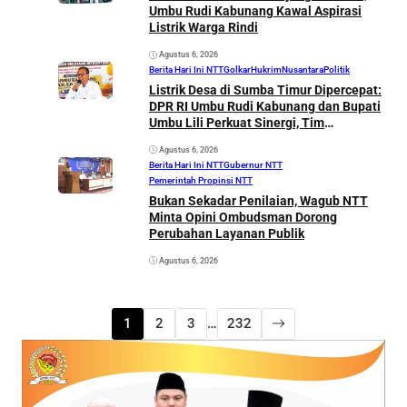
Umbu Rudi Kabunang Kawal Aspirasi
Listrik Warga Rindi
Agustus 6, 2026
Berita Hari Ini NTT
Golkar
Hukrim
Nusantara
Politik
Listrik Desa di Sumba Timur Dipercepat:
DPR RI Umbu Rudi Kabunang dan Bupati
Umbu Lili Perkuat Sinergi, Tim
Kementerian ESDM Segera Tinjau Enam
Agustus 6, 2026
Kecamatan
Berita Hari Ini NTT
Gubernur NTT
Pemerintah Propinsi NTT
Bukan Sekadar Penilaian, Wagub NTT
Minta Opini Ombudsman Dorong
Perubahan Layanan Publik
Agustus 6, 2026
1
2
3
…
232