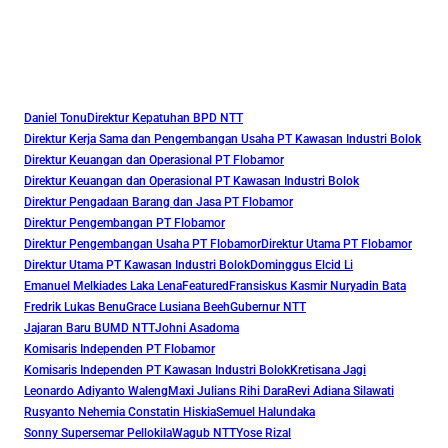
Daniel Tonu
Direktur Kepatuhan BPD NTT
Direktur Kerja Sama dan Pengembangan Usaha PT Kawasan Industri Bolok
Direktur Keuangan dan Operasional PT Flobamor
Direktur Keuangan dan Operasional PT Kawasan Industri Bolok
Direktur Pengadaan Barang dan Jasa PT Flobamor
Direktur Pengembangan PT Flobamor
Direktur Pengembangan Usaha PT Flobamor
Direktur Utama PT Flobamor
Direktur Utama PT Kawasan Industri Bolok
Dominggus Elcid Li
Emanuel Melkiades Laka Lena
Featured
Fransiskus Kasmir Nuryadin Bata
Fredrik Lukas Benu
Grace Lusiana Beeh
Gubernur NTT
Jajaran Baru BUMD NTT
Johni Asadoma
Komisaris Independen PT Flobamor
Komisaris Independen PT Kawasan Industri Bolok
Kretisana Jagi
Leonardo Adiyanto Waleng
Maxi Julians Rihi Dara
Revi Adiana Silawati
Rusyanto Nehemia Constatin Hiskia
Semuel Halundaka
Sonny Supersemar Pellokila
Wagub NTT
Yose Rizal