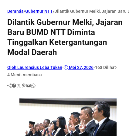
Beranda
/
Gubernur NTT
/
Dilantik Gubernur Melki, Jajaran Baru B
Dilantik Gubernur Melki, Jajaran
Baru BUMD NTT Diminta
Tinggalkan Ketergantungan
Modal Daerah
Oleh Laurensius Leba Tukan
•
Mei 27, 2026
•
163
Dilihat
•
4 Menit membaca
Facebook
Twitter
Pinterest
Mail
WhatsApp