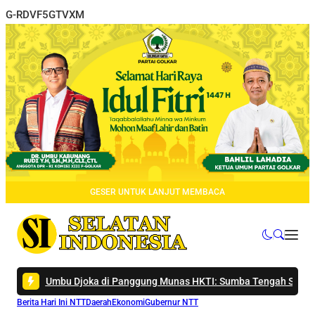
G-RDVF5GTVXM
GESER UNTUK LANJUT MEMBACA
joka di Panggung Munas HKTI: Sumba Tengah Siap Jadi Lumbung Pan
Berita Hari Ini NTT
Daerah
Ekonomi
Gubernur NTT