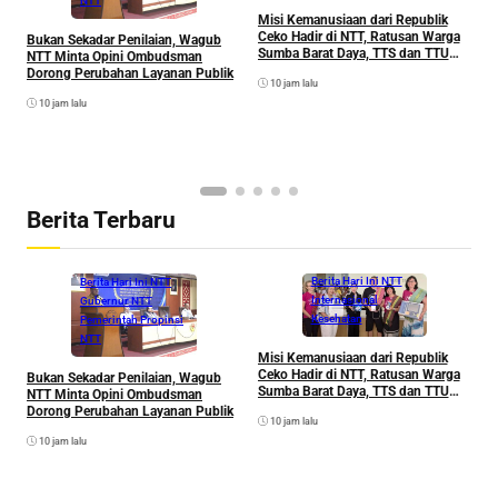
NTT
Misi Kemanusiaan dari Republik
U
Ceko Hadir di NTT, Ratusan Warga
Bukan Sekadar Penilaian, Wagub
K
Sumba Barat Daya, TTS dan TTU
NTT Minta Opini Ombudsman
D
Nikmati Layanan Kesehatan Gratis
Dorong Perubahan Layanan Publik
G
10 jam lalu
R
10 jam lalu
Berita Terbaru
Berita Hari Ini NTT
Berita Hari Ini NTT
Internasional
Gubernur NTT
Kesehatan
Pemerintah Propinsi
NTT
Misi Kemanusiaan dari Republik
U
Ceko Hadir di NTT, Ratusan Warga
Bukan Sekadar Penilaian, Wagub
K
Sumba Barat Daya, TTS dan TTU
NTT Minta Opini Ombudsman
D
Nikmati Layanan Kesehatan Gratis
Dorong Perubahan Layanan Publik
G
10 jam lalu
R
10 jam lalu