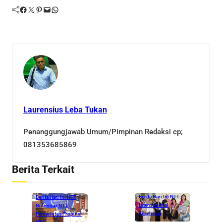
Facebook
Twitter
Pinterest
Mail
WhatsApp
Laurensius Leba Tukan
Penanggungjawab Umum/Pimpinan Redaksi cp;
081353685869
Berita Terkait
Berita Hari Ini NTT
Berita Hari Ini NTT
Internasional
Gubernur NTT
Kesehatan
Pemerintah Propinsi