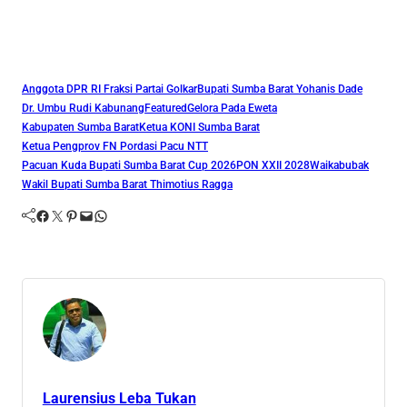
Anggota DPR RI Fraksi Partai Golkar
Bupati Sumba Barat Yohanis Dade
Dr. Umbu Rudi Kabunang
Featured
Gelora Pada Eweta
Kabupaten Sumba Barat
Ketua KONI Sumba Barat
Ketua Pengprov FN Pordasi Pacu NTT
Pacuan Kuda Bupati Sumba Barat Cup 2026
PON XXII 2028
Waikabubak
Wakil Bupati Sumba Barat Thimotius Ragga
Facebook
Twitter
Pinterest
Mail
WhatsApp
Laurensius Leba Tukan