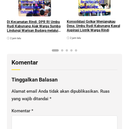
Berita Hari Ini NTT
Berita Hari Ini NTT
Daerah
Golkar
Ekonomi
Golkar
Infrastruktur
Politik
Hukrim
Politik
Konsolidasi Golkar Menjangkau
Di Kecamatan Rindi, DPR RI Umbu
L
Desa, Umbu Rudi Kabunang Kawal
Rudi Kabunang Ajak Warga Sumba
D
Aspirasi Listrik Warga Rindi
Lindungi Warisan Budaya melalui
K
Kekayaan Intelektual
P
2 jam lalu
2 jam lalu
E
K
Komentar
Tinggalkan Balasan
Alamat email Anda tidak akan dipublikasikan.
Ruas
yang wajib ditandai
*
Komentar
*