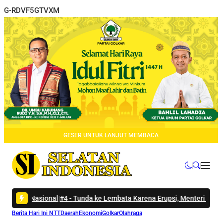
G-RDVF5GTVXM
GESER UNTUK LANJUT MEMBACA
al
|
#4 -
Tunda ke Lembata Karena Erupsi, Menteri Wihaji Sampaikan P
Berita Hari Ini NTT
Daerah
Ekonomi
Golkar
Olahraga