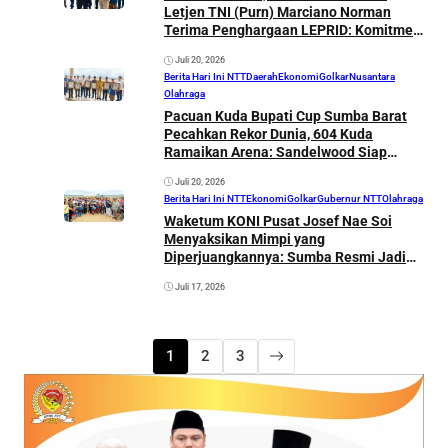
Letjen TNI (Purn) Marciano Norman
Terima Penghargaan LEPRID: Komitmen
Pengembangan Kuda Lokal
Juli 20, 2026
Berita Hari Ini NTT
Daerah
Ekonomi
Golkar
Nusantara
Olahraga
Pacuan Kuda Bupati Cup Sumba Barat
Pecahkan Rekor Dunia, 604 Kuda
Ramaikan Arena: Sandelwood Siap
Bertarung di PON 2028
Juli 20, 2026
Berita Hari Ini NTT
Ekonomi
Golkar
Gubernur NTT
Olahraga
Waketum KONI Pusat Josef Nae Soi
Menyaksikan Mimpi yang
Diperjuangkannya: Sumba Resmi Jadi
Arena Pacuan Kuda Tradisional PON
Juli 17, 2026
2028
1
2
3