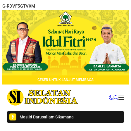
G-RDVF5GTVXM
GESER UNTUK LANJUT MEMBACA
 di Masjid Darusallam Sikumana