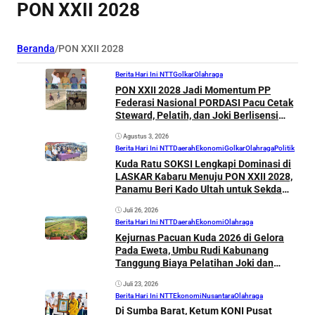
PON XXII 2028
Beranda
/
PON XXII 2028
Berita Hari Ini NTT
Golkar
Olahraga
PON XXII 2028 Jadi Momentum PP
Federasi Nasional PORDASI Pacu Cetak
Steward, Pelatih, dan Joki Berlisensi
Nasional di Sumba Barat
Agustus 3, 2026
Berita Hari Ini NTT
Daerah
Ekonomi
Golkar
Olahraga
Politik
Kuda Ratu SOKSI Lengkapi Dominasi di
LASKAR Kabaru Menuju PON XXII 2028,
Panamu Beri Kado Ultah untuk Sekda
Sumba Timur
Juli 26, 2026
Berita Hari Ini NTT
Daerah
Ekonomi
Olahraga
Kejurnas Pacuan Kuda 2026 di Gelora
Pada Eweta, Umbu Rudi Kabunang
Tanggung Biaya Pelatihan Joki dan
Steward Menuju PON
Juli 23, 2026
Berita Hari Ini NTT
Ekonomi
Nusantara
Olahraga
Di Sumba Barat, Ketum KONI Pusat