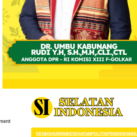
EKSBIS
HUKRIM
KESEHATAN
POLITIK
PENDIDIKAN
N