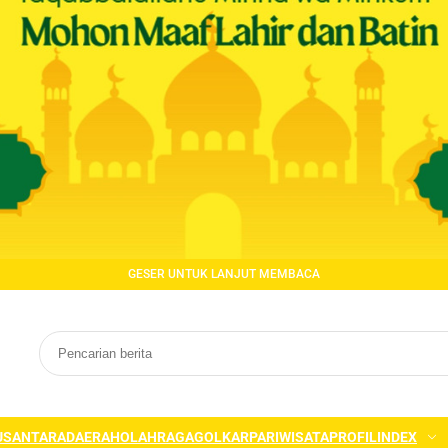
GESER UNTUK LANJUT MEMBACA
USANTARA
DAERAH
OLAHRAGA
GOLKAR
PARIWISATA
PROFIL
INDEX