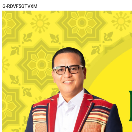
G-RDVF5GTVXM