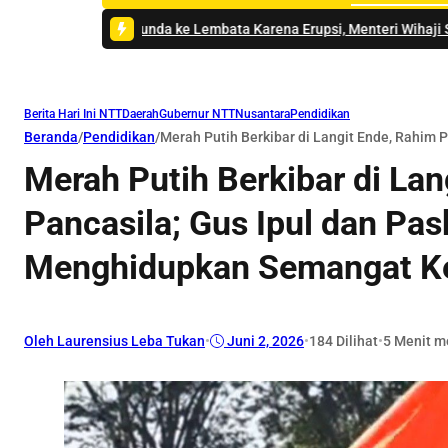
a ke Lembata Karena Erupsi, Menteri Wihaji Sampaikan Permohonan M
Berita Hari Ini NTT
Daerah
Gubernur NTT
Nusantara
Pendidikan
Beranda
/
Pendidikan
/
Merah Putih Berkibar di Langit Ende, Rahim
Merah Putih Berkibar di Lan
Pancasila; Gus Ipul dan Pa
Menghidupkan Semangat K
Oleh Laurensius Leba Tukan
•
Juni 2, 2026
•
184
Dilihat
•
5 Menit 