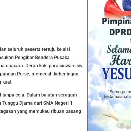
n seluruh peserta tertuju ke sisi
Pasukan Pengibar Bendera Pusaka
a upacara. Derap kaki para siswa-siswi
Lapangan Perse, memecah keheningan
 kuat.
l tanpa cela. Dalam balutan seragam
u Tunggu Djama dari SMA Negeri 1
tegasan yang memukau ribuan pasang