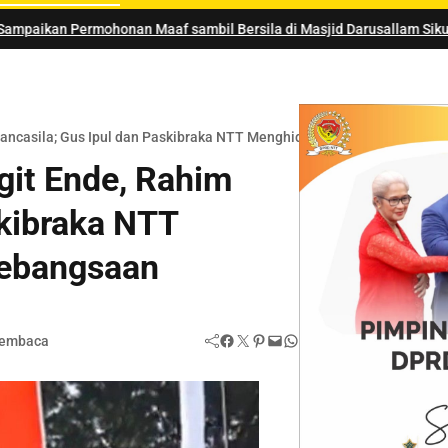
aaf sambil Bersila di Masjid Darusallam Sikumana
 Pancasila; Gus Ipul dan Paskibraka NTT Menghidupkan Semangat Keb
git Ende, Rahim
skibraka NTT
ebangsaan
Facebook
Twitter
Pinterest
Mail
WhatsApp
membaca