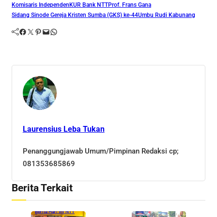
Komisaris Independen
KUR Bank NTT
Prof. Frans Gana
Sidang Sinode Gereja Kristen Sumba (GKS) ke-44
Umbu Rudi Kabunang
Facebook
Twitter
Pinterest
Mail
WhatsApp
Laurensius Leba Tukan
Penanggungjawab Umum/Pimpinan Redaksi cp;
081353685869
Berita Terkait
Berita Hari Ini NTT