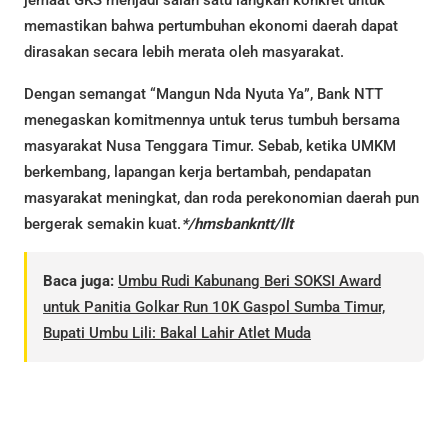
jemaat GKS menjadi salah satu langkah konkret untuk
memastikan bahwa pertumbuhan ekonomi daerah dapat
dirasakan secara lebih merata oleh masyarakat.
Dengan semangat “Mangun Nda Nyuta Ya”, Bank NTT
menegaskan komitmennya untuk terus tumbuh bersama
masyarakat Nusa Tenggara Timur. Sebab, ketika UMKM
berkembang, lapangan kerja bertambah, pendapatan
masyarakat meningkat, dan roda perekonomian daerah pun
bergerak semakin kuat.
*/hmsbankntt/llt
Baca juga:
Umbu Rudi Kabunang Beri SOKSI Award
untuk Panitia Golkar Run 10K Gaspol Sumba Timur,
Bupati Umbu Lili: Bakal Lahir Atlet Muda