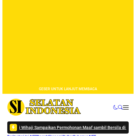
GESER UNTUK LANJUT MEMBACA
ihaji Sampaikan Permohonan Maaf sambil Bersila di Masjid Darusall