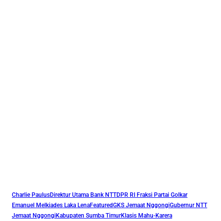
Charlie Paulus
Direktur Utama Bank NTT
DPR RI Fraksi Partai Golkar
Emanuel Melkiades Laka Lena
Featured
GKS Jemaat Nggongi
Gubernur NTT
Jemaat Nggongi
Kabupaten Sumba Timur
Klasis Mahu-Karera