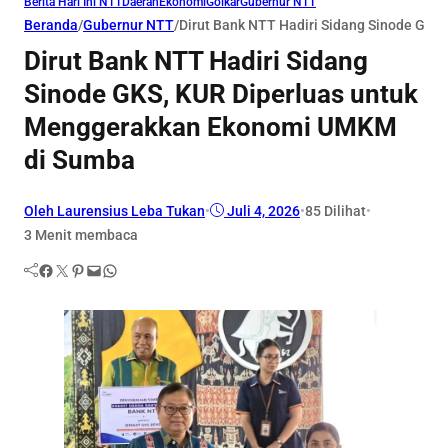
Berita Hari Ini NTT
Daerah
Ekonomi
Golkar
Gubernur NTT
Beranda
/
Gubernur NTT
/
Dirut Bank NTT Hadiri Sidang Sinode GK
Dirut Bank NTT Hadiri Sidang
Sinode GKS, KUR Diperluas untuk
Menggerakkan Ekonomi UMKM
di Sumba
Oleh Laurensius Leba Tukan
•
Juli 4, 2026
•
85
Dilihat
•
3 Menit membaca
Facebook
Twitter
Pinterest
Mail
WhatsApp