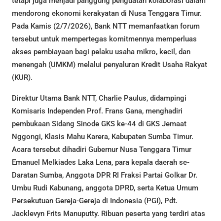
tetapi juga menjadi panggung penguatan kolaborasi dalam
mendorong ekonomi kerakyatan di Nusa Tenggara Timur.
Pada Kamis (2/7/2026), Bank NTT memanfaatkan forum
tersebut untuk mempertegas komitmennya memperluas
akses pembiayaan bagi pelaku usaha mikro, kecil, dan
menengah (UMKM) melalui penyaluran Kredit Usaha Rakyat
(KUR).
Direktur Utama Bank NTT, Charlie Paulus, didampingi
Komisaris Independen Prof. Frans Gana, menghadiri
pembukaan Sidang Sinode GKS ke-44 di GKS Jemaat
Nggongi, Klasis Mahu Karera, Kabupaten Sumba Timur.
Acara tersebut dihadiri Gubernur Nusa Tenggara Timur
Emanuel Melkiades Laka Lena, para kepala daerah se-
Daratan Sumba, Anggota DPR RI Fraksi Partai Golkar Dr.
Umbu Rudi Kabunang, anggota DPRD, serta Ketua Umum
Persekutuan Gereja-Gereja di Indonesia (PGI), Pdt.
Jacklevyn Frits Manuputty. Ribuan peserta yang terdiri atas