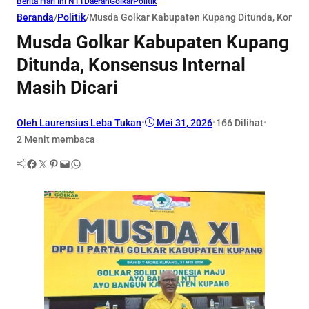
Berita Hari Ini NTT
Daerah
Golkar
Politik
Beranda
/
Politik
/
Musda Golkar Kabupaten Kupang Ditunda, Konsens
Musda Golkar Kabupaten Kupang
Ditunda, Konsensus Internal
Masih Dicari
Oleh Laurensius Leba Tukan
•
Mei 31, 2026
•
166
Dilihat
•
2 Menit membaca
Facebook
Twitter
Pinterest
Mail
WhatsApp