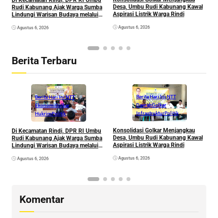
Di Kecamatan Rindi, DPR RI Umbu
L
Desa, Umbu Rudi Kabunang Kawal
Rudi Kabunang Ajak Warga Sumba
D
Aspirasi Listrik Warga Rindi
Lindungi Warisan Budaya melalui
K
Kekayaan Intelektual
P
Agustus 6, 2026
Agustus 6, 2026
E
K
Berita Terbaru
Berita Hari Ini NTT
Berita Hari Ini NTT
Daerah
Golkar
Ekonomi
Golkar
Infrastruktur
Politik
Hukrim
Politik
Konsolidasi Golkar Menjangkau
Di Kecamatan Rindi, DPR RI Umbu
L
Desa, Umbu Rudi Kabunang Kawal
Rudi Kabunang Ajak Warga Sumba
D
Aspirasi Listrik Warga Rindi
Lindungi Warisan Budaya melalui
K
Kekayaan Intelektual
P
Agustus 6, 2026
Agustus 6, 2026
E
K
Komentar