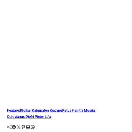
Featured
Golkar Kabupaten Kupang
Ketua Panitia Musda
Octovianus Djefri Pieter La'a
Facebook
Twitter
Pinterest
Mail
WhatsApp