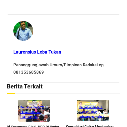
Laurensius Leba Tukan
Penanggungjawab Umum/Pimpinan Redaksi cp;
081353685869
Berita Terkait
Berita Hari Ini NTT
Berita Hari Ini NTT
Daerah
Golkar
Ekonomi
Golkar
Infrastruktur
Politik
Hukrim
Politik
Konsolidasi Golkar Menjangkau