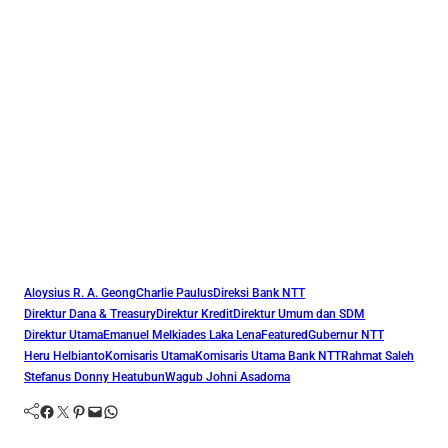
Aloysius R. A. Geong
Charlie Paulus
Direksi Bank NTT
Direktur Dana & Treasury
Direktur Kredit
Direktur Umum dan SDM
Direktur Utama
Emanuel Melkiades Laka Lena
Featured
Gubernur NTT
Heru Helbianto
Komisaris Utama
Komisaris Utama Bank NTT
Rahmat Saleh
Stefanus Donny Heatubun
Wagub Johni Asadoma
Facebook
Twitter
Pinterest
Mail
WhatsApp