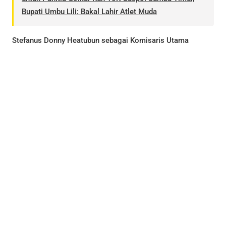
Bupati Umbu Lili: Bakal Lahir Atlet Muda
Stefanus Donny Heatubun sebagai Komisaris Utama