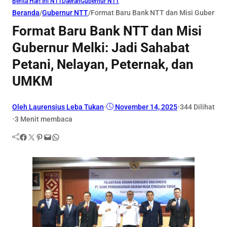
Berita Hari Ini NTT
Daerah
Gubernur NTT
Beranda
/
Gubernur NTT
/
Format Baru Bank NTT dan Misi Gubernur 
Format Baru Bank NTT dan Misi
Gubernur Melki: Jadi Sahabat
Petani, Nelayan, Peternak, dan
UMKM
Oleh Laurensius Leba Tukan
•
November 14, 2025
•
344
Dilihat
•
3 Menit membaca
Facebook
Twitter
Pinterest
Mail
WhatsApp