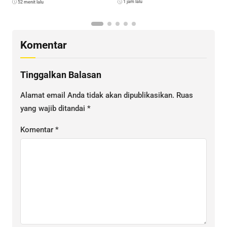
1 jam lalu
52 menit lalu
E
K
Komentar
Tinggalkan Balasan
Alamat email Anda tidak akan dipublikasikan.
Ruas
yang wajib ditandai
*
Komentar
*