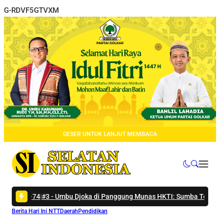
G-RDVF5GTVXM
GESER UNTUK LANJUT MEMBACA
4
|
#3 -
Umbu Djoka di Panggung Munas HKTI: Sumba Tengah Siap Jadi 
Berita Hari Ini NTT
Daerah
Pendidikan