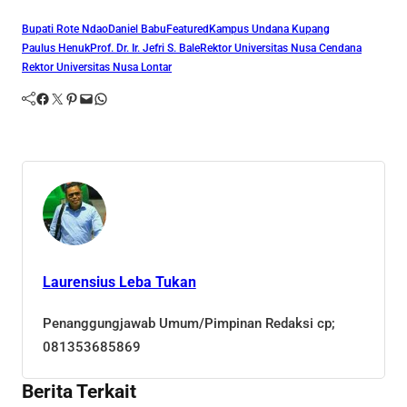
Bupati Rote Ndao
Daniel Babu
Featured
Kampus Undana Kupang
Paulus Henuk
Prof. Dr. Ir. Jefri S. Bale
Rektor Universitas Nusa Cendana
Rektor Universitas Nusa Lontar
Facebook
Twitter
Pinterest
Mail
WhatsApp
Laurensius Leba Tukan
Penanggungjawab Umum/Pimpinan Redaksi cp;
081353685869
Berita Terkait