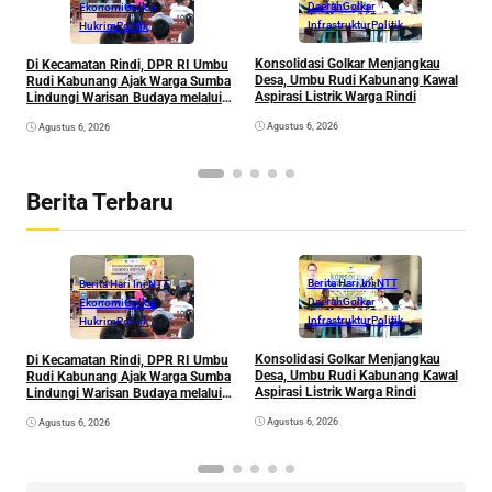
Daerah
Golkar
Ekonomi
Golkar
Infrastruktur
Politik
Hukrim
Politik
Konsolidasi Golkar Menjangkau
Di Kecamatan Rindi, DPR RI Umbu
L
Desa, Umbu Rudi Kabunang Kawal
Rudi Kabunang Ajak Warga Sumba
D
Aspirasi Listrik Warga Rindi
Lindungi Warisan Budaya melalui
K
Kekayaan Intelektual
P
Agustus 6, 2026
Agustus 6, 2026
E
K
Berita Terbaru
Berita Hari Ini NTT
Berita Hari Ini NTT
Daerah
Golkar
Ekonomi
Golkar
Infrastruktur
Politik
Hukrim
Politik
Konsolidasi Golkar Menjangkau
Di Kecamatan Rindi, DPR RI Umbu
L
Desa, Umbu Rudi Kabunang Kawal
Rudi Kabunang Ajak Warga Sumba
D
Aspirasi Listrik Warga Rindi
Lindungi Warisan Budaya melalui
K
Kekayaan Intelektual
P
Agustus 6, 2026
Agustus 6, 2026
E
K