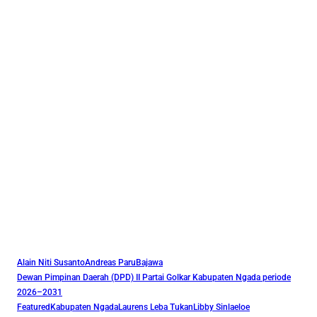
Alain Niti Susanto
Andreas Paru
Bajawa
Dewan Pimpinan Daerah (DPD) II Partai Golkar Kabupaten Ngada periode
2026–2031
Featured
Kabupaten Ngada
Laurens Leba Tukan
Libby Sinlaeloe