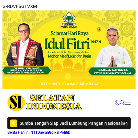
G-RDVF5GTVXM
GESER UNTUK LANJUT MEMBACA
mba Tengah Siap Jadi Lumbung Pangan Nasional
|
#4 -
Tunda ke Lembat
Berita Hari Ini NTT
Daerah
Golkar
Politik