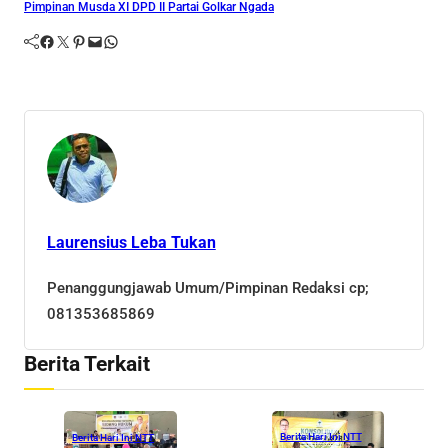
Pimpinan Musda XI DPD II Partai Golkar Ngada
Facebook
Twitter
Pinterest
Mail
WhatsApp
Laurensius Leba Tukan
Penanggungjawab Umum/Pimpinan Redaksi cp;
081353685869
Berita Terkait
Berita Hari Ini NTT
Berita Hari Ini NTT