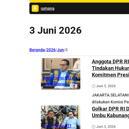
#1 -
Petikan Sasando Iringi Komitmen Menter
3 Juni 2026
Beranda
/
2026
/
Jun
/
3
Anggota DPR R
Tindakan Hukum
Komitmen Presi
Berita Hari Ini NTT
Golkar
Hukrim
Juni 3, 2026
JAKARTA.SELATANIN
dilakukan Komisi Pe
Golkar DPR RI 
Umbu Kabunang
Berita Hari Ini NTT
Juni 3, 2026