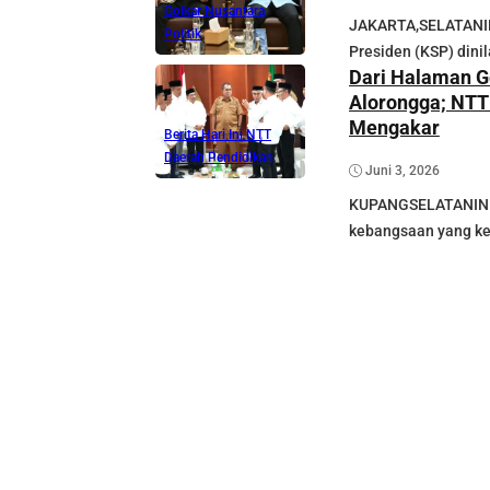
Golkar
Nusantara
JAKARTA,SELATANIN
Politik
Presiden (KSP) dini
Dari Halaman G
Alorongga; NTT
Mengakar
Berita Hari Ini NTT
Daerah
Pendidikan
Juni 3, 2026
KUPANGSELATANINDO
kebangsaan yang ker