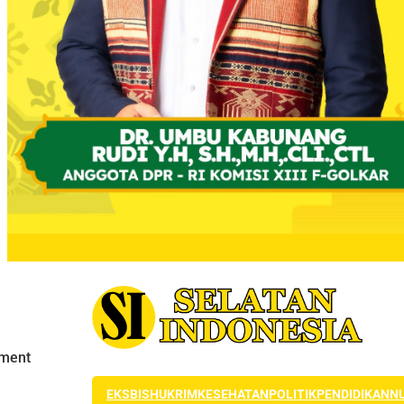
EKSBIS
HUKRIM
KESEHATAN
POLITIK
PENDIDIKAN
N