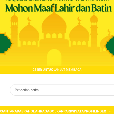
GESER UNTUK LANJUT MEMBACA
USANTARA
DAERAH
OLAHRAGA
GOLKAR
PARIWISATA
PROFIL
INDEX