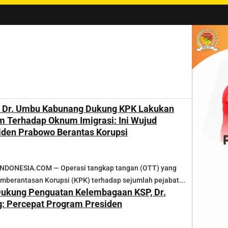
i Wihaji Tangani Stunting di NTT
|
#2 -
Bidan dan 4.415 Luka Sumba Te
I Dr. Umbu Kabunang Dukung KPK Lakukan
 Terhadap Oknum Imigrasi: Ini Wujud
den Prabowo Berantas Korupsi
DONESIA.COM — Operasi tangkap tangan (OTT) yang
mberantasan Korupsi (KPK) terhadap sejumlah pejabat...
Dukung Penguatan Kelembagaan KSP, Dr.
: Percepat Program Presiden