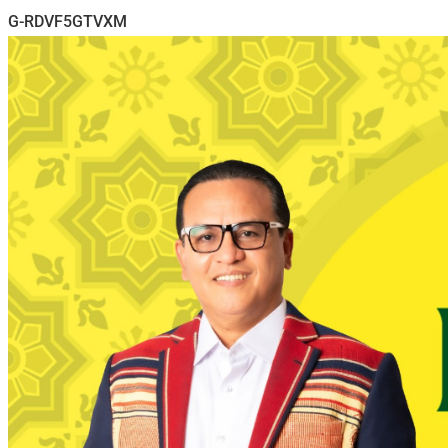
G-RDVF5GTVXM