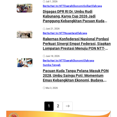
Juli 1, 2026
Berita Hari Ini NTT
Daerah
Ekonomi
Golkar
Olahraga
Digagas DPR RI Dr. Umbu Rudi
Kabunang, Karya Cup 2026 Jadi
Panggung Kebangkitan Pacuan Kuda
Sumba dari Lewa Tidahu
Juni 21, 2026
Berita Hari Ini NTT
Nusantara
Olahraga
Rakernas Konfederasi Nasional Pordasi
Perkuat Sinergi Empat Federasi, Siapkan
Lompatan Prestasi Menuju PON NTT-
NTB
Juni 18, 2026
Berita Hari Ini NTT
Daerah
Ekonomi
Olahraga
Sumba Tengah
Pacuan Kuda Tanpa Pelana Masuk PON
2028, Umbu Saingu Poti: Momentum
Emas Kebangkitan Ekonomi, Budaya,
dan Pariwisata Sumba
Mei 3, 2026
1
2