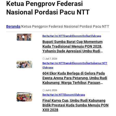
Ketua Pengprov Federasi
Nasional Pordasi Pacu NTT
Beranda
/
Ketua Pengprov Federasi Nasional Pordasi Pacu NTT
Berita Hari Ini NTT
Daerah
Ekonomi
Golkar
Olahraga
Bupati Sumba Barat Cup Momentum
Kuda Tradisional Menuju PON 2028,
Yohanis Dade Apresiasi Umbu Rudi
Kabunang
Juli 7, 2026
Berita Hari Ini NTT
Daerah
Ekonomi
Golkar
Gubernur NTT
Olahraga
604 Ekor Kuda Berlaga di Gelora Pada
Eweta Arena Para Petarung, Umbu Rudi
Kabunang: Warga Terhibur, Pacuan
Bupati Sumba Barat Cup Menuju PON
Juli 6, 2026
2028
Berita Hari Ini NTT
Ekonomi
Olahraga
Final Karya Cup, Umbu Rudi Kabunang
Bidik Prestasi Kuda Sumba Menuju PON
XXII 2028