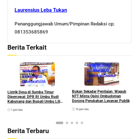
Laurensius Leba Tukan
Penanggungjawab Umum/Pimpinan Redaksi cp;
081353685869
Berita Terkait
Berita Hari Ini NTT
Gubernur NTT
Berita Hari Ini NTT
Pemerintah Propinsi
Golkar
Hukrim
NTT
Nusantara
Politik
M
C
Bukan Sekadar Penilaian, Wagub
Listrik Desa di Sumba Timur
S
NTT Minta Opini Ombudsman
Dipercepat: DPR RI Umbu Rudi
N
Dorong Perubahan Layanan Publik
Kabunang dan Bupati Umbu Lili
Perkuat Sinergi, Tim Kementerian
16 jam lalu
1 jam lalu
ESDM Segera Tinjau Enam
Kecamatan
Berita Terbaru