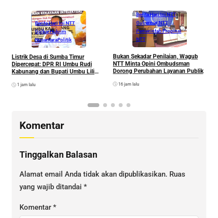
Berita Hari Ini NTT
Gubernur NTT
Berita Hari Ini NTT
Pemerintah Propinsi
Golkar
Hukrim
NTT
Nusantara
Politik
M
C
Bukan Sekadar Penilaian, Wagub
Listrik Desa di Sumba Timur
S
NTT Minta Opini Ombudsman
Dipercepat: DPR RI Umbu Rudi
N
Dorong Perubahan Layanan Publik
Kabunang dan Bupati Umbu Lili
Perkuat Sinergi, Tim Kementerian
16 jam lalu
1 jam lalu
ESDM Segera Tinjau Enam
Kecamatan
Komentar
Tinggalkan Balasan
Alamat email Anda tidak akan dipublikasikan.
Ruas
yang wajib ditandai
*
Komentar
*