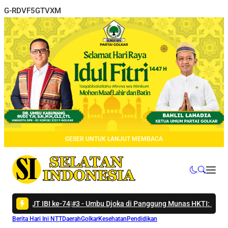
G-RDVF5GTVXM
GESER UNTUK LANJUT MEMBACA
BI ke-74
|
#3 -
Umbu Djoka di Panggung Munas HKTI: Sumba Tengah Sia
Berita Hari Ini NTT
Daerah
Golkar
Kesehatan
Pendidikan