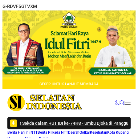
G-RDVF5GTVXM
GESER UNTUK LANJUT MEMBACA
kda dalam HUT IBI ke-74
|
#3 -
Umbu Djoka di Panggung Munas HKTI: S
Berita Hari Ini NTT
Berita Pilkada NTT
Daerah
Golkar
Kesehatan
Kota Kupang