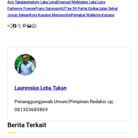
Ans Takalapeta
Asty Laka Lena
Emanuel Melkiades Laka Lena
Farhensy Foenay
Frans Sarongo
HUT ke 59 Partai Golkar
Jalan Sehat
Jonas Salean
Kota Kupang Menguning
Penjabat Walikota Kupang
Facebook
Twitter
Pinterest
Mail
WhatsApp
Laurensius Leba Tukan
Penanggungjawab Umum/Pimpinan Redaksi cp;
081353685869
Berita Terkait