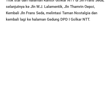
Titik star dari halaman Kantor Golkar NTT di Jln Frans Seda,
selanjutnya ke Jln W.J. Lalamentik, Jln Thamrin Oepoi,
Kembali Jln Frans Seda, melintasi Taman Nostalgia dan
kembali lagi ke halaman Gedung DPD I Golkar NTT.