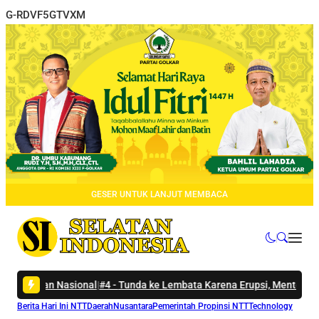
G-RDVF5GTVXM
GESER UNTUK LANJUT MEMBACA
onal
|
#4 -
Tunda ke Lembata Karena Erupsi, Menteri Wihaji Sampaikan 
Berita Hari Ini NTT
Daerah
Nusantara
Pemerintah Propinsi NTT
Technology