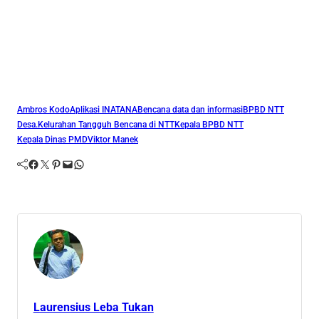
Ambros Kodo
Aplikasi INATANA
Bencana data dan informasi
BPBD NTT
Desa.Kelurahan Tangguh Bencana di NTT
Kepala BPBD NTT
Kepala Dinas PMD
Viktor Manek
Facebook
Twitter
Pinterest
Mail
WhatsApp
Laurensius Leba Tukan