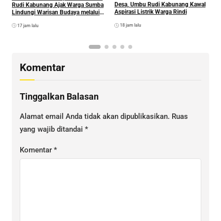
Desa, Umbu Rudi Kabunang Kawal
Rudi Kabunang Ajak Warga Sumba
D
Aspirasi Listrik Warga Rindi
Lindungi Warisan Budaya melalui
K
Kekayaan Intelektual
P
18 jam lalu
17 jam lalu
E
K
Komentar
Tinggalkan Balasan
Alamat email Anda tidak akan dipublikasikan.
Ruas
yang wajib ditandai
*
Komentar
*