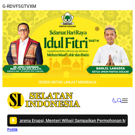
G-RDVF5GTVXM
GESER UNTUK LANJUT MEMBACA
psi, Menteri Wihaji Sampaikan Permohonan Maaf sambil Bersila di Ma
Politik