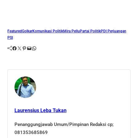
Featured
Golkar
Komunikasi Politik
Mira Pellu
Partai Politik
PDI Perjuangan
PSI
Facebook
Twitter
Pinterest
Mail
WhatsApp
Laurensius Leba Tukan
Penanggungjawab Umum/Pimpinan Redaksi cp;
081353685869