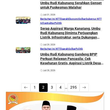
Umbu Rudi Kabunang Serahkan Genset
untuk Puskesmas Malahar
Juli 31, 2026
Berita Hari Ini NTT
Daerah
Ekonomi
Golkar
Gubernur NTT
Infrastruktur
Politik
Serap Aspirasi Warga Kanatang, Umbu
Rudi Kabunang Diminta Perjuangkan
Listrik, Infrastruktur, serta Dukungan
bagi Petani dan Nelayan
Juli 29, 2026
Berita Hari Ini NTT
Daerah
Golkar
Politik
Umbu Rudi Kabunang Gandeng BPIP
Perkuat Relawan Pancasila: Cek
Kesehatan Gratis, Aspirasi Listrik Desa
dan Infrastruktur Mengemuka
Juli 28, 2026
1
2
3
4
…
295