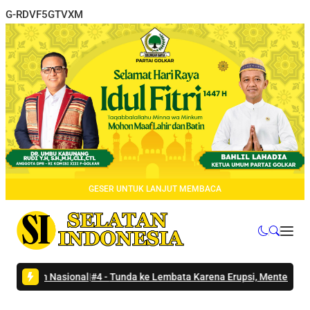
G-RDVF5GTVXM
GESER UNTUK LANJUT MEMBACA
an Nasional
|
#4 -
Tunda ke Lembata Karena Erupsi, Menteri Wihaji Sam