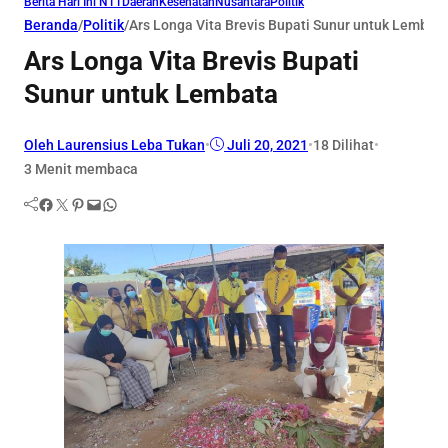
Berita Hari Ini NTT
Daerah
Kesehatan
Nusantara
Politik
Beranda
/
Politik
/
Ars Longa Vita Brevis Bupati Sunur untuk Lembat
Ars Longa Vita Brevis Bupati
Sunur untuk Lembata
Oleh Laurensius Leba Tukan
•
Juli 20, 2021
•
18
Dilihat
•
3 Menit membaca
Facebook
Twitter
Pinterest
Mail
WhatsApp