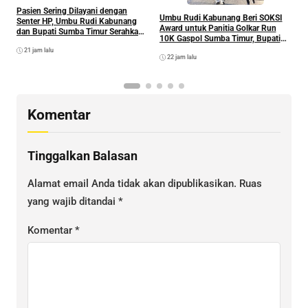
Pasien Sering Dilayani dengan
D
Umbu Rudi Kabunang Beri SOKSI
Senter HP, Umbu Rudi Kabunang
R
Award untuk Panitia Golkar Run
dan Bupati Sumba Timur Serahkan
L
10K Gaspol Sumba Timur, Bupati
Genset untuk Puskesmas Malahar
K
Umbu Lili: Bakal Lahir Atlet Muda
21 jam lalu
22 jam lalu
Komentar
Tinggalkan Balasan
Alamat email Anda tidak akan dipublikasikan.
Ruas
yang wajib ditandai
*
Komentar
*