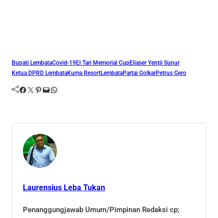
Bupati Lembata
Covid-19
El Tari Memorial Cup
Eliaser Yentji Sunur
Ketua DPRD Lembata
Kuma Resort
Lembata
Partai Golkar
Petrus Gero
Facebook
Twitter
Pinterest
Mail
WhatsApp
Laurensius Leba Tukan
Penanggungjawab Umum/Pimpinan Redaksi cp;