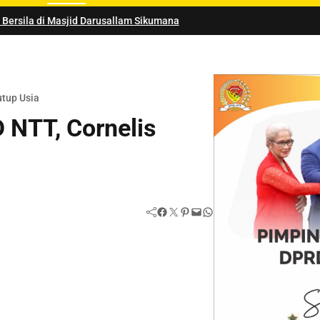
allam Sikumana
utup Usia
 NTT, Cornelis
Facebook
Twitter
Pinterest
Mail
WhatsApp