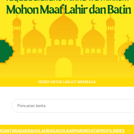
GESER UNTUK LANJUT MEMBACA
USANTARA
DAERAH
OLAHRAGA
GOLKAR
PARIWISATA
PROFIL
INDEX