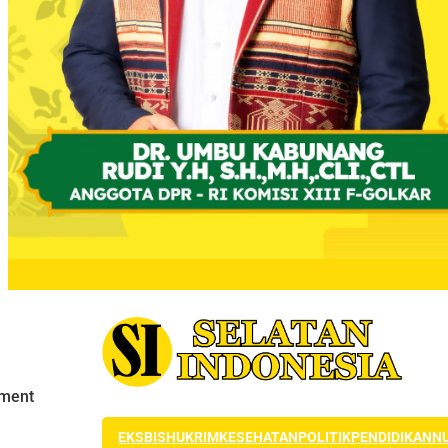
EKSBIS
HUKRIM
KESEHATAN
POLITIK
PENDIDIKAN
N