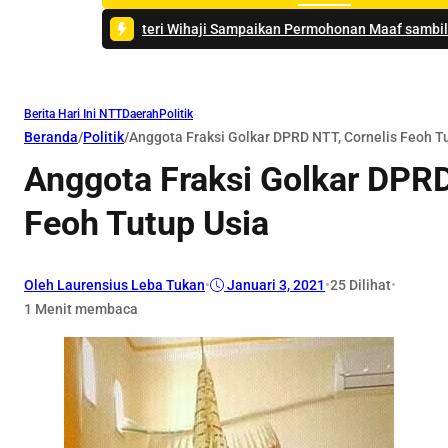
i Wihaji Sampaikan Permohonan Maaf sambil Bersila di Masjid Darus
Berita Hari Ini NTT
Daerah
Politik
Beranda
/
Politik
/
Anggota Fraksi Golkar DPRD NTT, Cornelis Feoh T
Anggota Fraksi Golkar DPRD
Feoh Tutup Usia
Oleh Laurensius Leba Tukan
•
Januari 3, 2021
•
25
Dilihat
•
1 Menit membaca