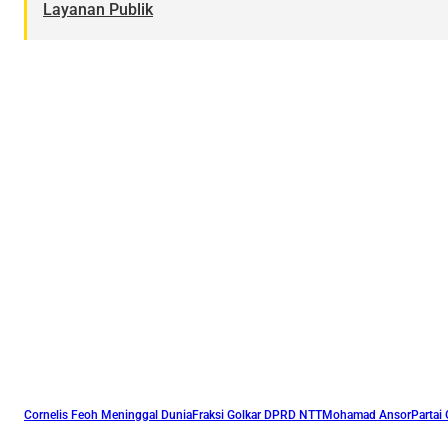
Layanan Publik
Cornelis Feoh Meninggal Dunia
Fraksi Golkar DPRD NTT
Mohamad Ansor
Partai 