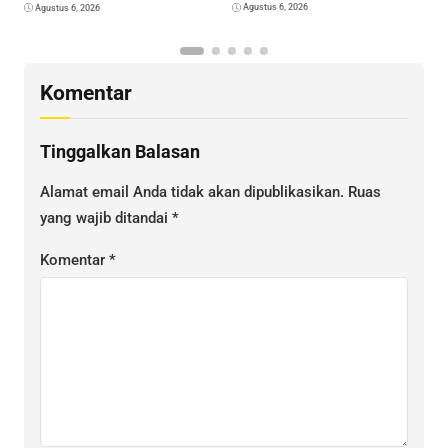
Agustus 6, 2026
Agustus 6, 2026
E
K
Komentar
Tinggalkan Balasan
Alamat email Anda tidak akan dipublikasikan.
Ruas
yang wajib ditandai
*
Komentar
*