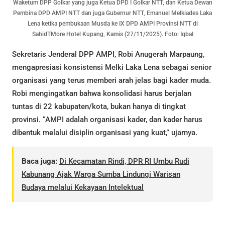
Waketum DPP Golkar yang juga Ketua DPD I Golkar NTT, dan Ketua Dewan
Pembina DPD AMPI NTT dan juga Gubernur NTT, Emanuel Melkiades Laka
Lena ketika pembukaan Musda ke IX DPD AMPI Provinsi NTT di
SahidTMore Hotel Kupang, Kamis (27/11/2025). Foto: Iqbal
Sekretaris Jenderal DPP AMPI, Robi Anugerah Marpaung,
mengapresiasi konsistensi Melki Laka Lena sebagai senior
organisasi yang terus memberi arah jelas bagi kader muda.
Robi mengingatkan bahwa konsolidasi harus berjalan
tuntas di 22 kabupaten/kota, bukan hanya di tingkat
provinsi. “AMPI adalah organisasi kader, dan kader harus
dibentuk melalui disiplin organisasi yang kuat,” ujarnya.
Baca juga:
Di Kecamatan Rindi, DPR RI Umbu Rudi
Kabunang Ajak Warga Sumba Lindungi Warisan
Budaya melalui Kekayaan Intelektual