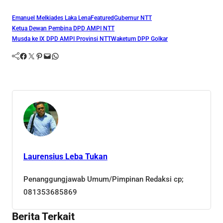
Emanuel Melkiades Laka Lena
Featured
Gubernur NTT
Ketua Dewan Pembina DPD AMPI NTT
Musda ke IX DPD AMPI Provinsi NTT
Waketum DPP Golkar
Facebook
Twitter
Pinterest
Mail
WhatsApp
Laurensius Leba Tukan
Penanggungjawab Umum/Pimpinan Redaksi cp;
081353685869
Berita Terkait