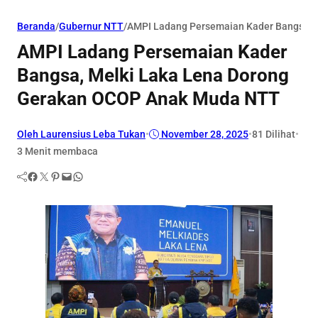
Beranda
/
Gubernur NTT
/
AMPI Ladang Persemaian Kader Bangsa, 
AMPI Ladang Persemaian Kader
Bangsa, Melki Laka Lena Dorong
Gerakan OCOP Anak Muda NTT
Oleh Laurensius Leba Tukan
•
November 28, 2025
•
81
Dilihat
•
3 Menit membaca
Facebook
Twitter
Pinterest
Mail
WhatsApp