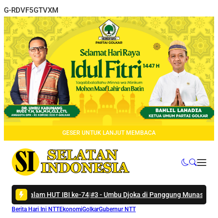
G-RDVF5GTVXM
GESER UNTUK LANJUT MEMBACA
 IBI ke-74
|
#3 -
Umbu Djoka di Panggung Munas HKTI: Sumba Tengah 
Berita Hari Ini NTT
Ekonomi
Golkar
Gubernur NTT