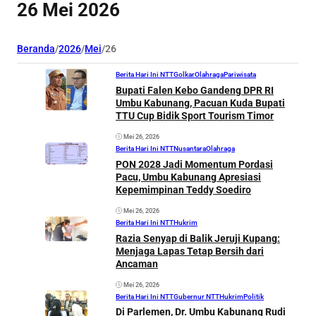
26 Mei 2026
Beranda
/
2026
/
Mei
/
26
Berita Hari Ini NTT
Golkar
Olahraga
Pariwisata
Bupati Falen Kebo Gandeng DPR RI
Umbu Kabunang, Pacuan Kuda Bupati
TTU Cup Bidik Sport Tourism Timor
Mei 26, 2026
Berita Hari Ini NTT
Nusantara
Olahraga
PON 2028 Jadi Momentum Pordasi
Pacu, Umbu Kabunang Apresiasi
Kepemimpinan Teddy Soediro
Mei 26, 2026
Berita Hari Ini NTT
Hukrim
Razia Senyap di Balik Jeruji Kupang:
Menjaga Lapas Tetap Bersih dari
Ancaman
Mei 26, 2026
Berita Hari Ini NTT
Gubernur NTT
Hukrim
Politik
Di Parlemen, Dr. Umbu Kabunang Rudi