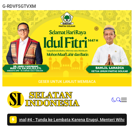
G-RDVF5GTVXM
GESER UNTUK LANJUT MEMBACA
sional
|
#4 -
Tunda ke Lembata Karena Erupsi, Menteri Wihaji Sampaika