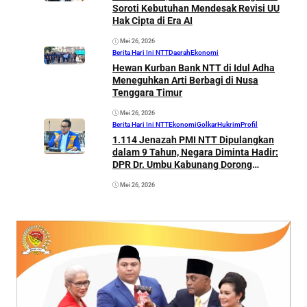
Soroti Kebutuhan Mendesak Revisi UU
Hak Cipta di Era AI
Mei 26, 2026
Berita Hari Ini NTT
Daerah
Ekonomi
Hewan Kurban Bank NTT di Idul Adha
Meneguhkan Arti Berbagi di Nusa
Tenggara Timur
Mei 26, 2026
Berita Hari Ini NTT
Ekonomi
Golkar
Hukrim
Profil
1.114 Jenazah PMI NTT Dipulangkan
dalam 9 Tahun, Negara Diminta Hadir:
DPR Dr. Umbu Kabunang Dorong
Legalitas Kewarganegaraan TKI Ilegal di
Mei 26, 2026
Malaysia