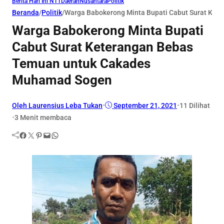
Berita Hari Ini NTT
Daerah
Nusantara
Politik
Beranda
/
Politik
/
Warga Babokerong Minta Bupati Cabut Surat Ke
Warga Babokerong Minta Bupati
Cabut Surat Keterangan Bebas
Temuan untuk Cakades
Muhamad Sogen
Oleh Laurensius Leba Tukan
•
September 21, 2021
•
11
Dilihat
•
3 Menit membaca
Facebook
Twitter
Pinterest
Mail
WhatsApp