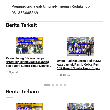
Penanggungjawab Umum/Pimpinan Redaksi cp;
081353685869
Berita Terkait
Berita Hari Ini NTT
Daerah
Golkar
Berita Hari Ini NTT
Kesehatan
Olahraga
Golkar
Kesehatan
Politik
Olahraga
Politik
Pasien Sering Dilayani dengan
D
Umbu Rudi Kabunang Beri SOKSI
Senter HP, Umbu Rudi Kabunang
R
Award untuk Panitia Golkar Run
dan Bupati Sumba Timur Serahkan
L
10K Gaspol Sumba Timur, Bupati
Genset untuk Puskesmas Malahar
K
Umbu Lili: Bakal Lahir Atlet Muda
21 jam lalu
21 jam lalu
Berita Terbaru
Berita Hari Ini NTT
Daerah
Golkar