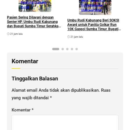
Berita Hari Ini NTT
Kesehatan
Olahraga
Golkar
Kesehatan
Politik
Olahraga
Politik
Pasien Sering Dilayani dengan
D
Umbu Rudi Kabunang Beri SOKSI
Senter HP, Umbu Rudi Kabunang
R
Award untuk Panitia Golkar Run
dan Bupati Sumba Timur Serahkan
L
10K Gaspol Sumba Timur, Bupati
Genset untuk Puskesmas Malahar
K
Umbu Lili: Bakal Lahir Atlet Muda
21 jam lalu
21 jam lalu
Komentar
Tinggalkan Balasan
Alamat email Anda tidak akan dipublikasikan.
Ruas
yang wajib ditandai
*
Komentar
*