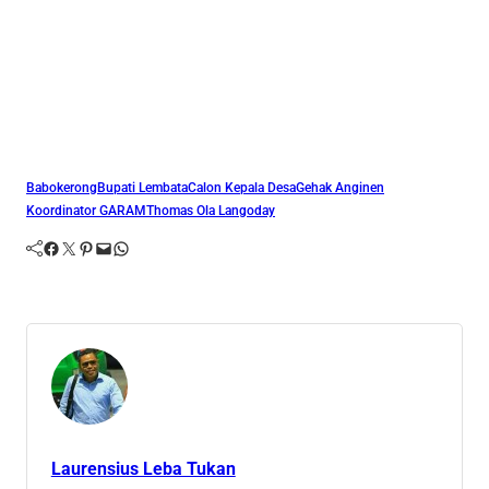
Babokerong
Bupati Lembata
Calon Kepala Desa
Gehak Anginen
Koordinator GARAM
Thomas Ola Langoday
Facebook
Twitter
Pinterest
Mail
WhatsApp
Laurensius Leba Tukan