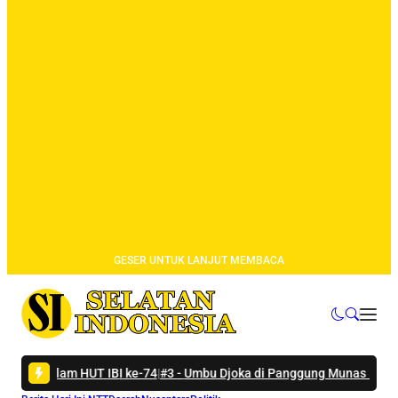
GESER UNTUK LANJUT MEMBACA
HUT IBI ke-74
|
#3 -
Umbu Djoka di Panggung Munas HKTI: Sumba Tenga