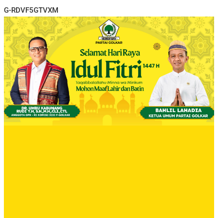
G-RDVF5GTVXM