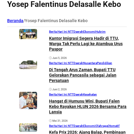
Yosep Falentinus Delasalle Kebo
Beranda
/
Yosep Falentinus Delasalle Kebo
Berita Hari Ini NTT
Daerah
Ekonomi
Hukrim
Kantor Imigrasi Segera Hadir di TTU,
Warga Tak Perlu Lagi ke Atambua Urus
Paspor
Juni 5, 2026
Berita Hari Ini NTT
Daerah
Nusantara
Pendidikan
Di Tengah Arus Zaman, Bupati TTU
Gelorakan Pancasila sebagai Jalan
Persatuan
Juni 2, 2026
Berita Hari Ini NTT
Daerah
Kesehatan
Hangat di Humusu Wini, Bupati Falen
Kebo Rayakan HLUN 2026 Bersama Para
Lansia
Mei 31, 2026
Berita Hari Ini NTT
Daerah
Ekonomi
Olahraga
Otomatif
Kefa Prix 2026: Ajang Balap, Pembinaan