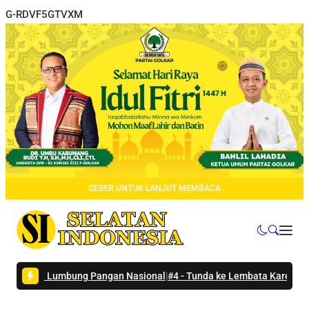
G-RDVF5GTVXM
GESER UNTUK LANJUT MEMBACA
di Lumbung Pangan Nasional
|
#4 -
Tunda ke Lembata Karena Erupsi, M