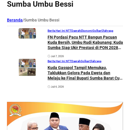
Sumba Umbu Bessi
Beranda
/
Sumba Umbu Bessi
Berita Hari Ini NTT
Daerah
Ekonomi
Golkar
Olahraga
FN Pordasi Pacu NTT Bangun Pacuan
Kuda Bersih, Umbu Rudi Kabunang: Kuda
Sumba Siap Ukir Prestasi di PON 2028
Tanpa Doping
Juli 7, 2026
Berita Hari Ini NTT
Daerah
Golkar
Olahraga
Kuda Gasspol Tampil Memukau,
Taklukkan Gelora Pada Eweta dan
Melaju ke Final Bupati Sumba Barat Cup
2026
Juli 6, 2026