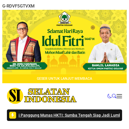
G-RDVF5GTVXM
GESER UNTUK LANJUT MEMBACA
a di Panggung Munas HKTI: Sumba Tengah Siap Jadi Lumbung Pangan