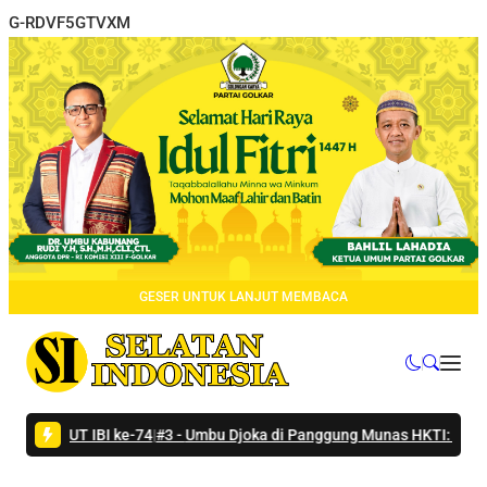
G-RDVF5GTVXM
GESER UNTUK LANJUT MEMBACA
HUT IBI ke-74
|
#3 -
Umbu Djoka di Panggung Munas HKTI: Sumba Tenga