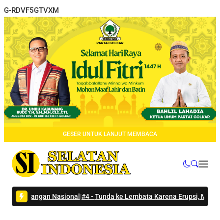
G-RDVF5GTVXM
GESER UNTUK LANJUT MEMBACA
g Pangan Nasional
|
#4 -
Tunda ke Lembata Karena Erupsi, Menteri Wiha