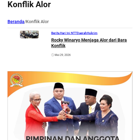
Konflik Alor
Beranda
/
Konflik Alor
Berita Hari Ini NTT
Daerah
Hukrim
Rocky Winaryo Menjaga Alor dari Bara
Konflik
Mei 29, 2026