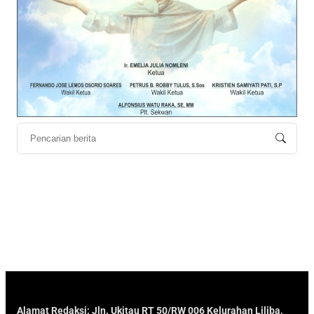
Alamat Redaksi; Jln. Ukitau RT 50/RW 006 Kelurahan Liliba,