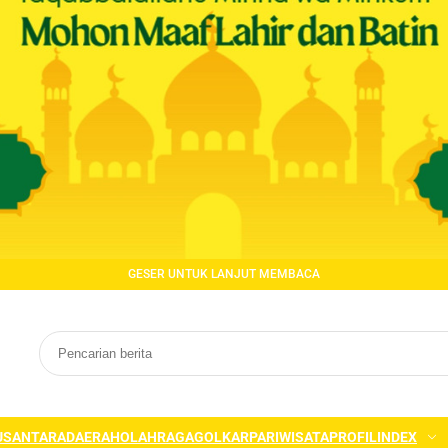
GESER UNTUK LANJUT MEMBACA
USANTARA
DAERAH
OLAHRAGA
GOLKAR
PARIWISATA
PROFIL
INDEX