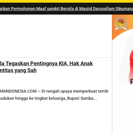
Maaf sambil Bersila di Masjid Darusallam Sikumana
lla Tegaskan Pentingnya KIA, Hak Anak
entitas yang Sah
INDONESIA.COM — Di tengah upaya memperkuat tertib
udukan hingga ke tingkat keluarga, Bupati Sumba...