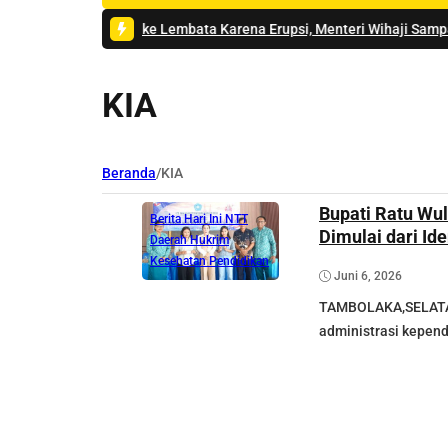
da ke Lembata Karena Erupsi, Menteri Wihaji Sampaikan Permohonan 
KIA
Beranda
/
KIA
Bupati Ratu Wu
Berita Hari Ini NTT
Dimulai dari Id
Daerah
Hukrim
Kesehatan
Pendidikan
Juni 6, 2026
TAMBOLAKA,SELATAN
administrasi kepend