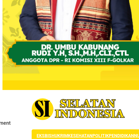
EKSBIS
HUKRIM
KESEHATAN
POLITIK
PENDIDIKAN
N