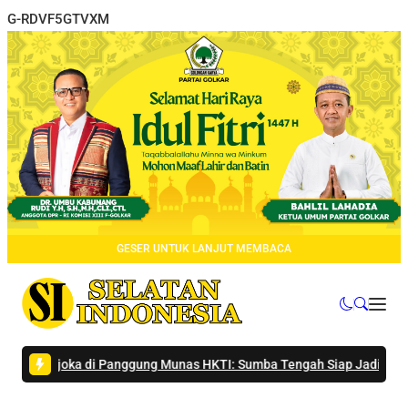
G-RDVF5GTVXM
GESER UNTUK LANJUT MEMBACA
Djoka di Panggung Munas HKTI: Sumba Tengah Siap Jadi Lumbung P