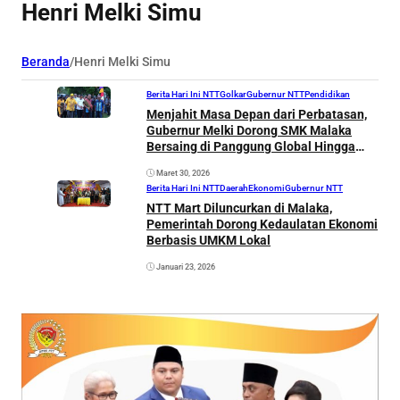
Henri Melki Simu
Beranda
/
Henri Melki Simu
Berita Hari Ini NTT
Golkar
Gubernur NTT
Pendidikan
Menjahit Masa Depan dari Perbatasan,
Gubernur Melki Dorong SMK Malaka
Bersaing di Panggung Global Hingga
Timor Leste
Maret 30, 2026
Berita Hari Ini NTT
Daerah
Ekonomi
Gubernur NTT
NTT Mart Diluncurkan di Malaka,
Pemerintah Dorong Kedaulatan Ekonomi
Berbasis UMKM Lokal
Januari 23, 2026