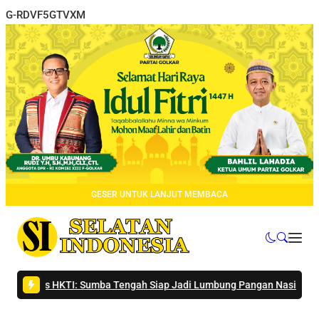
G-RDVF5GTVXM
GESER UNTUK LANJUT MEMBACA
nas HKTI: Sumba Tengah Siap Jadi Lumbung Pangan Nasional
|
#4 -
Tun