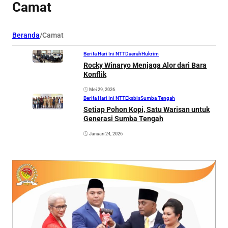
Camat
Beranda
/
Camat
Berita Hari Ini NTT
Daerah
Hukrim
Rocky Winaryo Menjaga Alor dari Bara
Konflik
Mei 29, 2026
Berita Hari Ini NTT
Eksbis
Sumba Tengah
Setiap Pohon Kopi, Satu Warisan untuk
Generasi Sumba Tengah
Januari 24, 2026