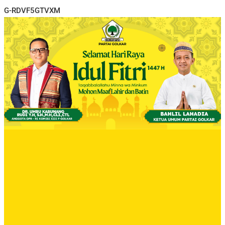
G-RDVF5GTVXM