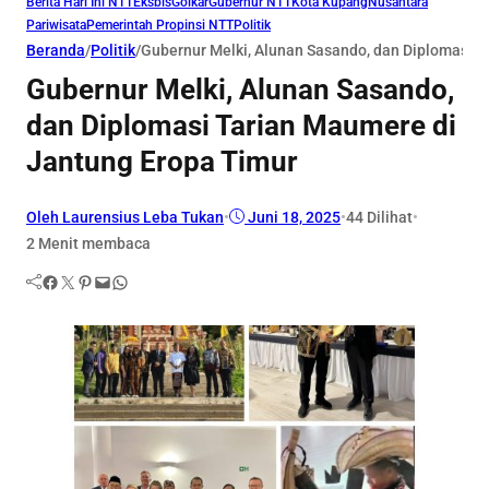
Berita Hari Ini NTT
Eksbis
Golkar
Gubernur NTT
Kota Kupang
Nusantara
Pariwisata
Pemerintah Propinsi NTT
Politik
Beranda
/
Politik
/
Gubernur Melki, Alunan Sasando, dan Diplomasi 
Gubernur Melki, Alunan Sasando,
dan Diplomasi Tarian Maumere di
Jantung Eropa Timur
Oleh Laurensius Leba Tukan
•
Juni 18, 2025
•
44
Dilihat
•
2 Menit membaca
Facebook
Twitter
Pinterest
Mail
WhatsApp