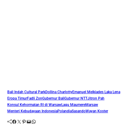
Bali Indah Cultural Park
Dollina Charlotty
Emanuel Melkiades Laka Lena
Eropa Timur
Fadli Zon
Gubernur Bali
Gubernur NTT
Jitron Pah
Konsul Kehormatan RI di Warsaw
Lagu Maumere
Marsaw
Menteri Kebudayaan Indonesia
Polandia
Sasando
Wayan Koster
Facebook
Twitter
Pinterest
Mail
WhatsApp