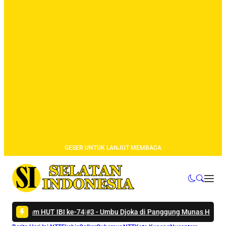
GESER UNTUK LANJUT MEMBACA
T IBI ke-74
|
#3 -
Umbu Djoka di Panggung Munas HKTI: Sumba Tengah 