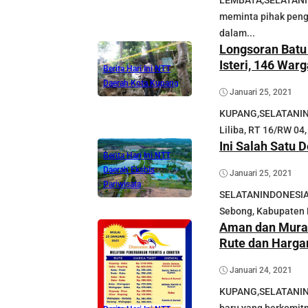
LEMBATA,SELATANIN
meminta pihak peng
dalam...
Longsoran Batu
Isteri, 146 War
Berita Hari Ini NTT
Daerah
Kota Kupang
Januari 25, 2021
KUPANG,SELATANIND
Liliba, RT 16/RW 04
Ini Salah Satu 
Berita Hari Ini NTT
Daerah
Eksbis
Januari 25, 2021
Pariwisata
SELATANINDONESIA.
Sebong, Kabupaten B
Aman dan Murah
Rute dan Harga
Januari 24, 2021
KUPANG,SELATANIND