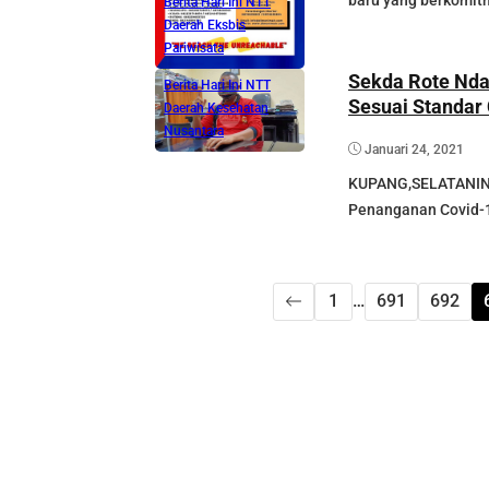
baru yang berkomitm
Berita Hari Ini NTT
Daerah
Eksbis
Pariwisata
Sekda Rote Nda
Berita Hari Ini NTT
Sesuai Standar
Daerah
Kesehatan
Nusantara
Januari 24, 2021
KUPANG,SELATANIND
Penanganan Covid-1
1
…
691
692