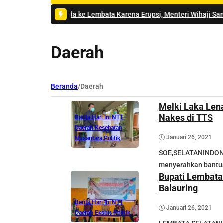
nda ke Lembata Karena Erupsi, Menteri Wihaji Sampaikan Permohonan 
Daerah
Beranda
/
Daerah
Melki Laka Len
Nakes di TTS
Berita Hari Ini NTT
Daerah
Kesehatan
Januari 26, 2021
Nusantara
Politik
SOE,SELATANINDONES
menyerahkan bantuan
Bupati Lembata
Balauring
Berita Hari Ini NTT
Januari 26, 2021
Daerah
Eksbis
Politik