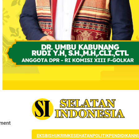
EKSBIS
HUKRIM
KESEHATAN
POLITIK
PENDIDIKAN
N