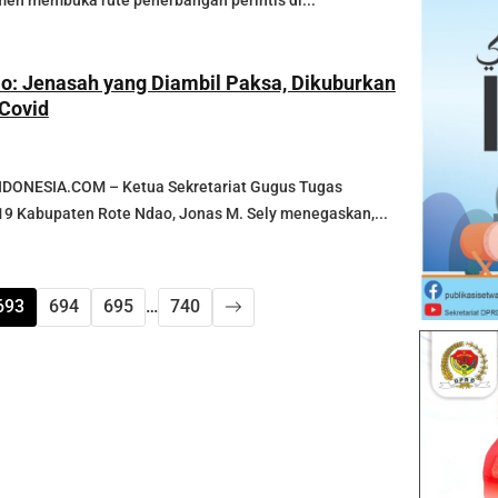
en membuka rute penerbangan perintis di...
o: Jenasah yang Diambil Paksa, Dikuburkan
 Covid
ONESIA.COM – Ketua Sekretariat Gugus Tugas
9 Kabupaten Rote Ndao, Jonas M. Sely menegaskan,...
693
694
695
…
740