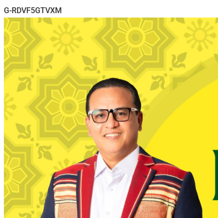
G-RDVF5GTVXM