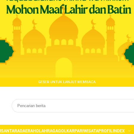
GESER UNTUK LANJUT MEMBACA
USANTARA
DAERAH
OLAHRAGA
GOLKAR
PARIWISATA
PROFIL
INDEX