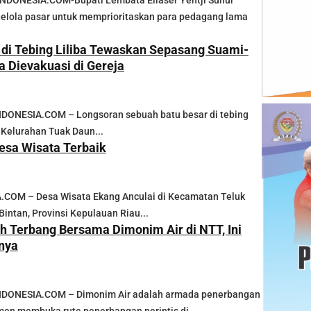
DONESIA.COM-Bupati Lembata Eliaser Yentji Sunur
elola pasar untuk memprioritaskan para pedagang lama
 di Tebing Liliba Tewaskan Sepasang Suami-
ga Dievakuasi di Gereja
ONESIA.COM – Longsoran sebuah batu besar di tebing
, Kelurahan Tuak Daun...
Desa Wisata Terbaik
COM – Desa Wisata Ekang Anculai di Kecamatan Teluk
intan, Provinsi Kepulauan Riau...
 Terbang Bersama Dimonim Air di NTT, Ini
nya
ONESIA.COM – Dimonim Air adalah armada penerbangan