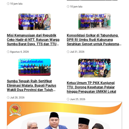
Genset untuk Puskesmas Malahar
Umbu Lili: Bakal Lahir Atlet Muda
10 jam lalu
10 jam lalu
Berita Hari Ini NTT
Berita Hari Ini NTT
Internasional
Golkar
Kesehatan
Kesehatan
Politik
Misi Kemanusiaan dari Republik
Konsolidasi Golkar di Tabundung,
Ceko Hadir di NTT, Ratusan Warga
DPR RI Umbu Rudi Kabunang
Sumba Barat Daya, TTS dan TTU
Serahkan Genset untuk Puskesmas
Nikmati Layanan Kesehatan Gratis
Malahar
Agustus 6, 2026
Juli 31, 2026
Berita Hari Ini NTT
Daerah
Kesehatan
Berita Hari Ini NTT
Nusantara
Daerah
Kesehatan
Sumba Tengah
Nusantara
Sumba Tengah Raih Sertifikat
Ketua Umum TP PKK Kunjungi
Eliminasi Malaria, Bupati Paulus
TTU, Dorong Kesehatan Pelajar
Wakili Dua Provinsi dan Tujuh
hingga Penguatan UMKM Lokal
Kabupaten Sampaikan Komitmen
Juli 28, 2026
Nasional
Juni 25, 2026