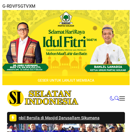
G-RDVF5GTVXM
GESER UNTUK LANJUT MEMBACA
il Bersila di Masjid Darusallam Sikumana
Berita Hari Ini NTT
Ekonomi
Golkar
Hukrim
Politik