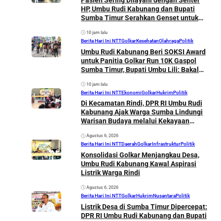
HP, Umbu Rudi Kabunang dan Bupati
Sumba Timur Serahkan Genset untuk
Puskesmas Malahar
10 jam lalu
Berita Hari Ini NTT
Golkar
Kesehatan
Olahraga
Politik
Umbu Rudi Kabunang Beri SOKSI Award
untuk Panitia Golkar Run 10K Gaspol
Sumba Timur, Bupati Umbu Lili: Bakal
Lahir Atlet Muda
10 jam lalu
Berita Hari Ini NTT
Ekonomi
Golkar
Hukrim
Politik
Di Kecamatan Rindi, DPR RI Umbu Rudi
Kabunang Ajak Warga Sumba Lindungi
Warisan Budaya melalui Kekayaan
Intelektual
Agustus 6, 2026
Berita Hari Ini NTT
Daerah
Golkar
Infrastruktur
Politik
Konsolidasi Golkar Menjangkau Desa,
Umbu Rudi Kabunang Kawal Aspirasi
Listrik Warga Rindi
Agustus 6, 2026
Berita Hari Ini NTT
Golkar
Hukrim
Nusantara
Politik
Listrik Desa di Sumba Timur Dipercepat:
DPR RI Umbu Rudi Kabunang dan Bupati