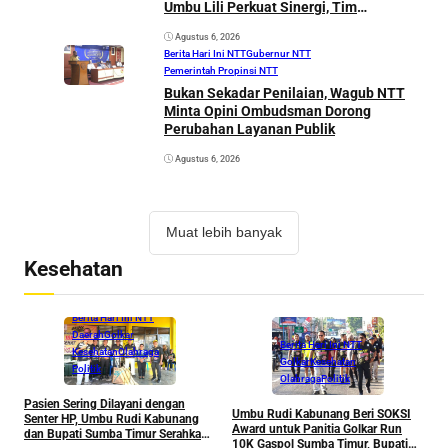
Umbu Lili Perkuat Sinergi, Tim
Kementerian ESDM Segera Tinjau Enam
Agustus 6, 2026
Kecamatan
Berita Hari Ini NTT
Gubernur NTT
Pemerintah Propinsi NTT
Bukan Sekadar Penilaian, Wagub NTT
Minta Opini Ombudsman Dorong
Perubahan Layanan Publik
Agustus 6, 2026
Muat lebih banyak
Kesehatan
Berita Hari Ini NTT
Daerah
Golkar
Berita Hari Ini NTT
Kesehatan
Olahraga
Golkar
Kesehatan
Politik
Olahraga
Politik
Pasien Sering Dilayani dengan
Umbu Rudi Kabunang Beri SOKSI
Senter HP, Umbu Rudi Kabunang
Award untuk Panitia Golkar Run
dan Bupati Sumba Timur Serahkan
10K Gaspol Sumba Timur, Bupati