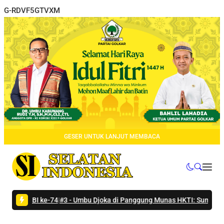
G-RDVF5GTVXM
GESER UNTUK LANJUT MEMBACA
 IBI ke-74
|
#3 -
Umbu Djoka di Panggung Munas HKTI: Sumba Tengah 