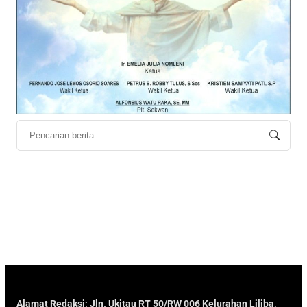
Alamat Redaksi; Jln. Ukitau RT 50/RW 006 Kelurahan Liliba,