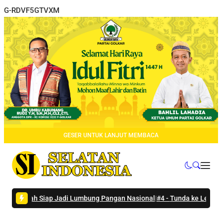
G-RDVF5GTVXM
GESER UNTUK LANJUT MEMBACA
gah Siap Jadi Lumbung Pangan Nasional
|
#4 -
Tunda ke Lembata Karena