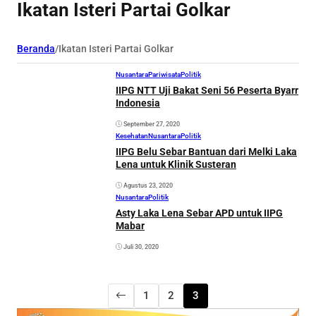
Ikatan Isteri Partai Golkar
Beranda
/
Ikatan Isteri Partai Golkar
Nusantara
Pariwisata
Politik
IIPG NTT Uji Bakat Seni 56 Peserta Byarr
Indonesia
September 27, 2020
Kesehatan
Nusantara
Politik
IIPG Belu Sebar Bantuan dari Melki Laka
Lena untuk Klinik Susteran
Agustus 23, 2020
Nusantara
Politik
Asty Laka Lena Sebar APD untuk IIPG
Mabar
Juli 30, 2020
1
2
3