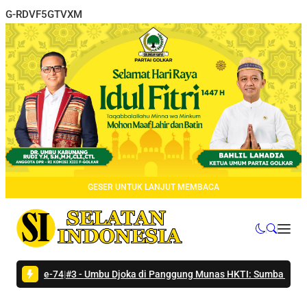
G-RDVF5GTVXM
GESER UNTUK LANJUT MEMBACA
 ke-74
|
#3 -
Umbu Djoka di Panggung Munas HKTI: Sumba Tengah Siap 