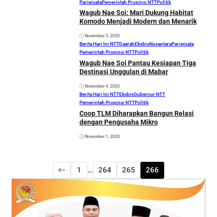
Pariwisata
Pemerintah Propinsi NTT
Politik
Wagub Nae Soi: Mari Dukung Habitat
Komodo Menjadi Modern dan Menarik
November 5, 2020
Berita Hari Ini NTT
Daerah
Eksbis
Nusantara
Pariwisata
Pemerintah Propinsi NTT
Politik
Wagub Nae Soi Pantau Kesiapan Tiga
Destinasi Unggulan di Mabar
November 4, 2020
Berita Hari Ini NTT
Eksbis
Gubernur NTT
Pemerintah Propinsi NTT
Politik
Coop TLM Diharapkan Bangun Relasi
dengan Pengusaha Mikro
November 1, 2020
1
…
264
265
266