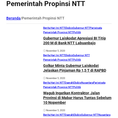
Pemerintah Propinsi NTT
Beranda
/
Pemerintah Propinsi NTT
Berita Hari Ini NTT
Eksbis
Gubernur NTT
Pariwisata
Pemerintah Propinsi NTT
Politik
Gubernur Laiskodat Apresiasi BI Titip
200 M di Bank NTT Labuanbajo
November 5, 2020
Berita Hari Ini NTT
Eksbis
Gubernur NTT
Pemerintah Propinsi NTT
Politik
Golkar Minta Gubernur Laiskodat
Jelaskan Pinjaman Rp 1,5 T di RAPBD
November 5, 2020
Berita Hari Ini NTT
Daerah
Eksbis
Nusantara
Pariwisata
Pemerintah Propinsi NTT
Politik
Wagub Ingatkan Kontraktor, Jalan
Provinsi di Mabar Harus Tuntas Sebelum
10 Nopember
November 5, 2020
Berita Hari Ini NTT
Daerah
Eksbis
Gubernur NTT
Nusantara