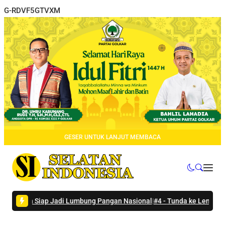
G-RDVF5GTVXM
GESER UNTUK LANJUT MEMBACA
h Siap Jadi Lumbung Pangan Nasional
|
#4 -
Tunda ke Lembata Karena 