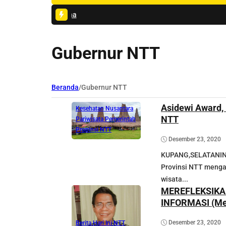
#1 -
Petikan Sasando Iringi Komitmen Menteri Wih
Gubernur NTT
Berita Hari Ini NTT
Beranda
/
Gubernur NTT
Daerah
Eksbis
Gubernur NTT
Asidewi Award, 
Kesehatan
Nusantara
NTT
Pariwisata
Pemerintah
Propinsi NTT
Desember 23, 2020
KUPANG,SELATANIND
Provinsi NTT meng
wisata...
MEREFLEKSIKAN NTT
INFO
Desember 23, 2020
Berita Hari Ini NTT