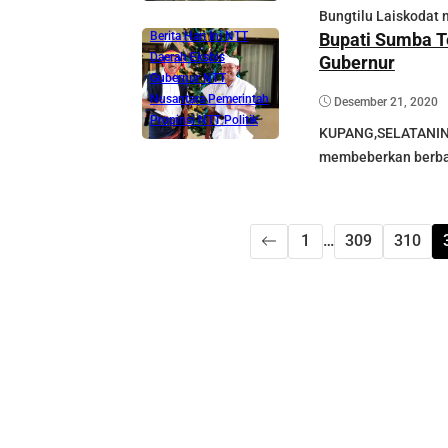
Bungtilu Laiskodat 
Bupati Sumba T
Berita Hari Ini NTT
Daerah
Eksbis
Gubernur
Gubernur NTT
Nusantara
Pemerintah
Desember 21, 2020
Propinsi NTT
Politik
KUPANG,SELATANIND
membeberkan berba
1
…
309
310