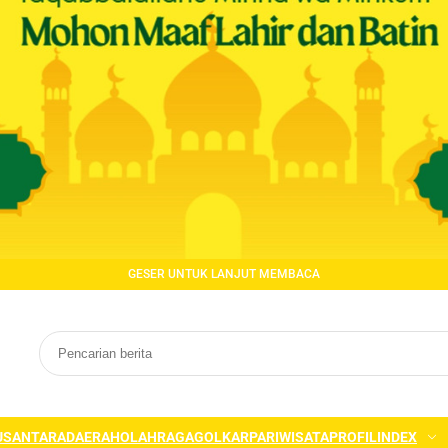
GESER UNTUK LANJUT MEMBACA
USANTARA
DAERAH
OLAHRAGA
GOLKAR
PARIWISATA
PROFIL
INDEX