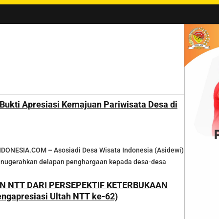
aji Tangani Stunting di NTT
|
#2 -
Bidan dan 4.415 Luka Sumba Tengah: 
Bukti Apresiasi Kemajuan Pariwisata Desa di
ONESIA.COM – Asosiadi Desa Wisata Indonesia (Asidewi)
anugerahkan delapan penghargaan kepada desa-desa
 DARI PERSEPEKTIF KETERBUKAAN
RMASI (Mengapresiasi Ultah NTT ke-62)