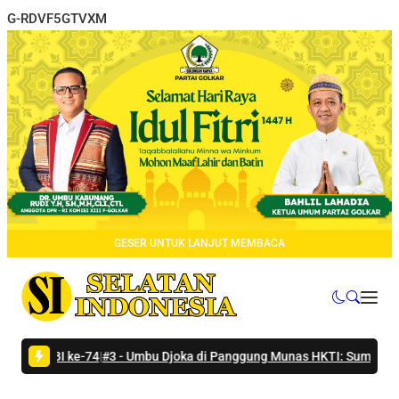
G-RDVF5GTVXM
GESER UNTUK LANJUT MEMBACA
IBI ke-74
|
#3 -
Umbu Djoka di Panggung Munas HKTI: Sumba Tengah Si