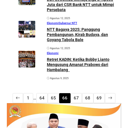
Juta dari CSR Bank NTT untuk Mimpi
Persebata
Agustus 12, 2025
Ekonomi
Gubernur NTT
NTT Bagaya 2025: Panggung
Pembangunan, Kirab Budaya, dan
Goyang Tabola Bale
Agustus 12, 2025
Ekonomi
Retret KADIN: Ketika Bobby Lianto
Mengusung Amanat Prabowo dari
Hambalang
Agustus 9, 2025
1
…
64
65
66
67
68
69