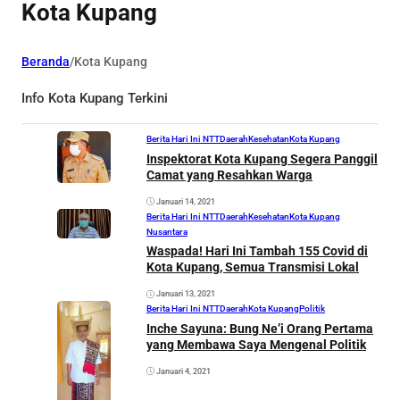
Kota Kupang
Beranda
/
Kota Kupang
Info Kota Kupang Terkini
Berita Hari Ini NTT
Daerah
Kesehatan
Kota Kupang
Inspektorat Kota Kupang Segera Panggil
Camat yang Resahkan Warga
Januari 14, 2021
Berita Hari Ini NTT
Daerah
Kesehatan
Kota Kupang
Nusantara
Waspada! Hari Ini Tambah 155 Covid di
Kota Kupang, Semua Transmisi Lokal
Januari 13, 2021
Berita Hari Ini NTT
Daerah
Kota Kupang
Politik
Inche Sayuna: Bung Ne’i Orang Pertama
yang Membawa Saya Mengenal Politik
Januari 4, 2021