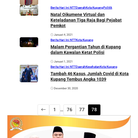
Berita Hari Ini NTT
Daerah
Kota Kupang
Politik
Natal Oikumene Virtual dan
Keteladanan Tiga Raja Bagi Pejabat
Pemkot
Januari 4, 2021
Berita Hari Ini NTT
Kota Kupang
Malam Pergantian Tahun di Kupang
dalam Kawalan Ketat Polisi
Januari 1, 2021
Berita Hari Ini NTT
Daerah
Kesehatan
Kota Kupang
Tambah 46 Kasus, Jumlah Covid di Kota
Kupang Tembus Angka 1039
Desember 30, 2020
1
…
76
77
78