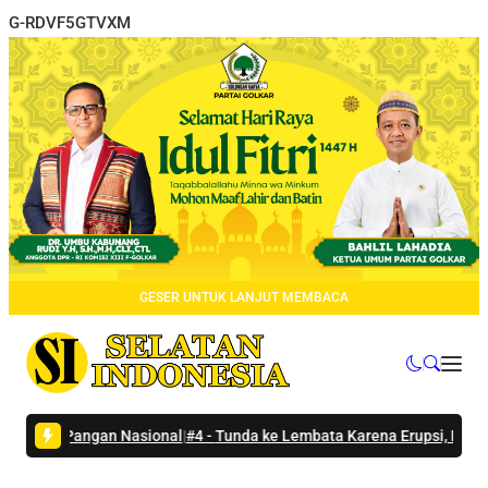
G-RDVF5GTVXM
GESER UNTUK LANJUT MEMBACA
g Pangan Nasional
|
#4 -
Tunda ke Lembata Karena Erupsi, Menteri Wih