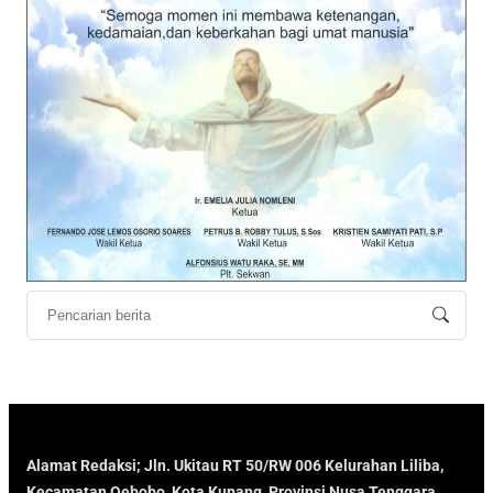
Alamat Redaksi; Jln. Ukitau RT 50/RW 006 Kelurahan Liliba,
Kecamatan Oebobo, Kota Kupang, Provinsi Nusa Tenggara