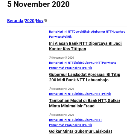
5 November 2020
Beranda
/
2020
/
Nov
/
5
Berita Hari Ini NTT
Daerah
Eksbis
Gubernur NTT
Nusantara
Pariwisata
Politik
Ini Alasan Bank NTT Dipercaya BI Jadi
Kantor Kas Tititpan
November 5, 2020
Berita Hari Ini NTT
Eksbis
Gubernur NTT
Pariwisata
Pemerintah Propinsi NTT
Politik
Gubernur Laiskodat Apresiasi BI Titip
200 M di Bank NTT Labuanbajo
November 5, 2020
Berita Hari Ini NTT
Eksbis
Gubernur NTT
Politik
Tambahan Modal di Bank NTT, Golkar
Minta Minimalisir Fraud
November 5, 2020
Berita Hari Ini NTT
Eksbis
Gubernur NTT
Pemerintah Propinsi NTT
Politik
Golkar Minta Gubernur Laiskodat